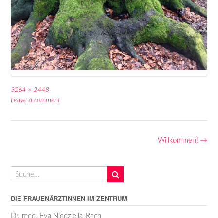
Full
3264 × 2448
size
Leave a comment
Post
Willkommen!
→
navigation
DIE FRAUENÄRZTINNEN IM ZENTRUM
Dr. med. Eva Niedziella-Rech